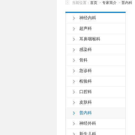
当前位置：
首页
>
专家简介
>
普内科
神经内科
超声科
耳鼻咽喉科
感染科
骨科
急诊科
检验科
口腔科
皮肤科
普内科
神经外科
新生儿科