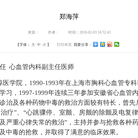
郑海萍
来源：
作者：
时间：2018-02-03 16:52:43
【字体：
大
中
小
】
打印本页
我要分享：
任
心血管内科副主任医师
埠医学院，
1990-1993
年在上海市胸科心血管专科
学习，
1997-1999
年连续三年参加安徽省心血管
诊治及各种药物中毒的救治方面较有特长，曾先
治疗”、“心跳骤停、室颤、房颤的除颤及电复律
及严重心律失常的救治”，主持并参与抢救各种
及中毒的抢救，并取得了满意的临床效果。