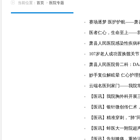
当前位置：
首页
>
医院专题
赛场逐梦 医护护航——
医者仁心，生命至上——
萧县人民医院感染性疾病科
107岁老人成功置换髋关
萧县人民医院骨二科：DA
妙手复位解眩晕 仁心护
云端名医到家门——我院
【医讯】我院胸外科开展
【医讯】银针微创传仁术
【医讯】精准穿刺，“肺”
【医讯】蚌医大一附院超
【医讯】告别膝痛，重拾